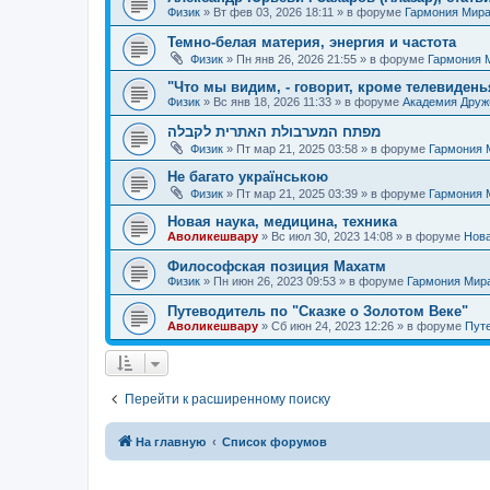
Физик
»
Вт фев 03, 2026 18:11
» в форуме
Гармония Мир
Темно-белая материя, энергия и частота
Физик
»
Пн янв 26, 2026 21:55
» в форуме
Гармония 
"Что мы видим, - говорит, кроме телевиденья
Физик
»
Вс янв 18, 2026 11:33
» в форуме
Академия Дру
מפתח המערבולת האתרית לקבלה
Физик
»
Пт мар 21, 2025 03:58
» в форуме
Гармония 
Не багато українською
Физик
»
Пт мар 21, 2025 03:39
» в форуме
Гармония 
Новая наука, медицина, техника
Аволикешвару
»
Вс июл 30, 2023 14:08
» в форуме
Нова
Философская позиция Махатм
Физик
»
Пн июн 26, 2023 09:53
» в форуме
Гармония Мир
Путеводитель по "Сказке о Золотом Веке"
Аволикешвару
»
Сб июн 24, 2023 12:26
» в форуме
Путе
Перейти к расширенному поиску
На главную
Список форумов