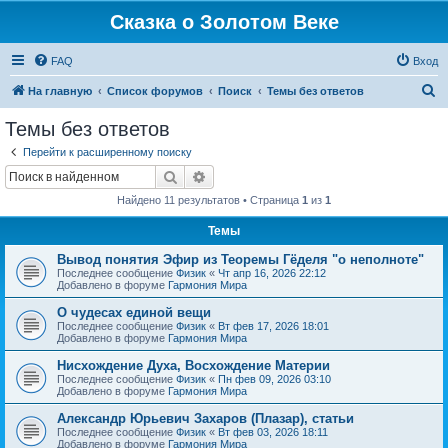
Сказка о Золотом Веке
FAQ
Вход
П
На главную
Список форумов
Поиск
Темы без ответов
о
Темы без ответов
и
Перейти к расширенному поиску
с
Поиск
Расширенный поиск
к
Найдено 11 результатов • Страница
1
из
1
Темы
Вывод понятия Эфир из Теоремы Гёделя "о неполноте"
Последнее сообщение
Физик
«
Чт апр 16, 2026 22:12
Добавлено в форуме
Гармония Мира
О чудесах единой вещи
Последнее сообщение
Физик
«
Вт фев 17, 2026 18:01
Добавлено в форуме
Гармония Мира
Нисхождение Духа, Восхождение Материи
Последнее сообщение
Физик
«
Пн фев 09, 2026 03:10
Добавлено в форуме
Гармония Мира
Александр Юрьевич Захаров (Плазар), статьи
Последнее сообщение
Физик
«
Вт фев 03, 2026 18:11
Добавлено в форуме
Гармония Мира