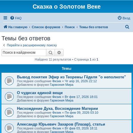
Сказка о Золотом Веке
FAQ
Вход
П
На главную
Список форумов
Поиск
Темы без ответов
о
Темы без ответов
и
Перейти к расширенному поиску
с
Поиск
Расширенный поиск
к
Найдено 11 результатов • Страница
1
из
1
Темы
Вывод понятия Эфир из Теоремы Гёделя "о неполноте"
Последнее сообщение
Физик
«
Чт апр 16, 2026 22:12
Добавлено в форуме
Гармония Мира
О чудесах единой вещи
Последнее сообщение
Физик
«
Вт фев 17, 2026 18:01
Добавлено в форуме
Гармония Мира
Нисхождение Духа, Восхождение Материи
Последнее сообщение
Физик
«
Пн фев 09, 2026 03:10
Добавлено в форуме
Гармония Мира
Александр Юрьевич Захаров (Плазар), статьи
Последнее сообщение
Физик
«
Вт фев 03, 2026 18:11
Добавлено в форуме
Гармония Мира