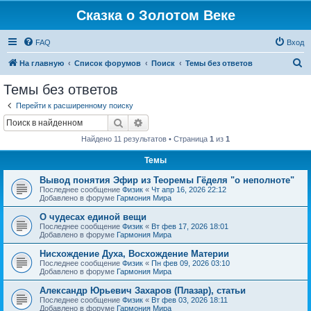
Сказка о Золотом Веке
FAQ
Вход
П
На главную
Список форумов
Поиск
Темы без ответов
о
Темы без ответов
и
Перейти к расширенному поиску
с
Поиск
Расширенный поиск
к
Найдено 11 результатов • Страница
1
из
1
Темы
Вывод понятия Эфир из Теоремы Гёделя "о неполноте"
Последнее сообщение
Физик
«
Чт апр 16, 2026 22:12
Добавлено в форуме
Гармония Мира
О чудесах единой вещи
Последнее сообщение
Физик
«
Вт фев 17, 2026 18:01
Добавлено в форуме
Гармония Мира
Нисхождение Духа, Восхождение Материи
Последнее сообщение
Физик
«
Пн фев 09, 2026 03:10
Добавлено в форуме
Гармония Мира
Александр Юрьевич Захаров (Плазар), статьи
Последнее сообщение
Физик
«
Вт фев 03, 2026 18:11
Добавлено в форуме
Гармония Мира