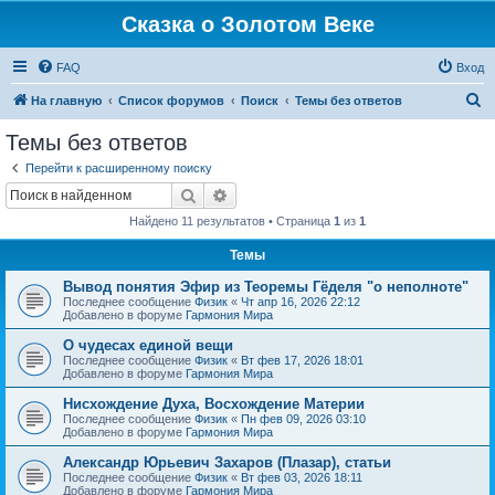
Сказка о Золотом Веке
FAQ
Вход
П
На главную
Список форумов
Поиск
Темы без ответов
о
Темы без ответов
и
Перейти к расширенному поиску
с
Поиск
Расширенный поиск
к
Найдено 11 результатов • Страница
1
из
1
Темы
Вывод понятия Эфир из Теоремы Гёделя "о неполноте"
Последнее сообщение
Физик
«
Чт апр 16, 2026 22:12
Добавлено в форуме
Гармония Мира
О чудесах единой вещи
Последнее сообщение
Физик
«
Вт фев 17, 2026 18:01
Добавлено в форуме
Гармония Мира
Нисхождение Духа, Восхождение Материи
Последнее сообщение
Физик
«
Пн фев 09, 2026 03:10
Добавлено в форуме
Гармония Мира
Александр Юрьевич Захаров (Плазар), статьи
Последнее сообщение
Физик
«
Вт фев 03, 2026 18:11
Добавлено в форуме
Гармония Мира