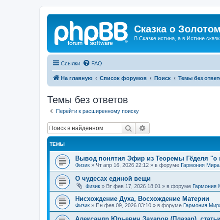
Сказка о Золотом
В Сказке истина, а в Истине сказк
Ссылки
FAQ
На главную
Список форумов
Поиск
Темы без ответ
Темы без ответов
Перейти к расширенному поиску
Поиск
Расширенный поиск
ТЕМЫ
Вывод понятия Эфир из Теоремы Гёделя "о 
Физик
»
Чт апр 16, 2026 22:12
» в форуме
Гармония Мира
О чудесах единой вещи
Физик
»
Вт фев 17, 2026 18:01
» в форуме
Гармония 
Нисхождение Духа, Восхождение Материи
Физик
»
Пн фев 09, 2026 03:10
» в форуме
Гармония Мир
Александр Юрьевич Захаров (Плазар), стать