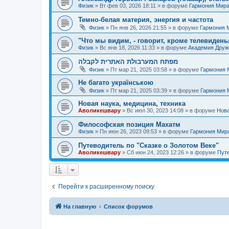
Физик
»
Вт фев 03, 2026 18:11
» в форуме
Гармония Мир
Темно-белая материя, энергия и частота
Физик
»
Пн янв 26, 2026 21:55
» в форуме
Гармония 
"Что мы видим, - говорит, кроме телевиденья
Физик
»
Вс янв 18, 2026 11:33
» в форуме
Академия Дру
מפתח המערבולת האתרית לקבלה
Физик
»
Пт мар 21, 2025 03:58
» в форуме
Гармония 
Не багато українською
Физик
»
Пт мар 21, 2025 03:39
» в форуме
Гармония 
Новая наука, медицина, техника
Аволикешвару
»
Вс июл 30, 2023 14:08
» в форуме
Нова
Философская позиция Махатм
Физик
»
Пн июн 26, 2023 09:53
» в форуме
Гармония Мир
Путеводитель по "Сказке о Золотом Веке"
Аволикешвару
»
Сб июн 24, 2023 12:26
» в форуме
Путе
Перейти к расширенному поиску
На главную
Список форумов