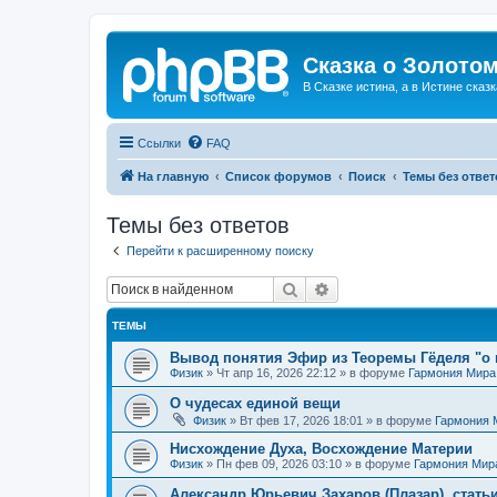
Сказка о Золотом
В Сказке истина, а в Истине сказк
Ссылки
FAQ
На главную
Список форумов
Поиск
Темы без ответ
Темы без ответов
Перейти к расширенному поиску
Поиск
Расширенный поиск
ТЕМЫ
Вывод понятия Эфир из Теоремы Гёделя "о 
Физик
»
Чт апр 16, 2026 22:12
» в форуме
Гармония Мира
О чудесах единой вещи
Физик
»
Вт фев 17, 2026 18:01
» в форуме
Гармония 
Нисхождение Духа, Восхождение Материи
Физик
»
Пн фев 09, 2026 03:10
» в форуме
Гармония Мир
Александр Юрьевич Захаров (Плазар), стать