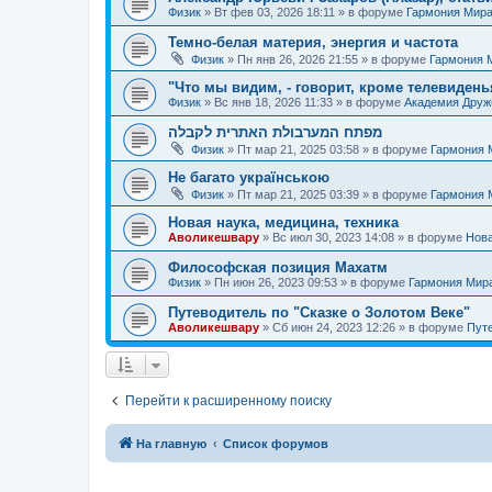
Физик
»
Вт фев 03, 2026 18:11
» в форуме
Гармония Мир
Темно-белая материя, энергия и частота
Физик
»
Пн янв 26, 2026 21:55
» в форуме
Гармония 
"Что мы видим, - говорит, кроме телевиденья
Физик
»
Вс янв 18, 2026 11:33
» в форуме
Академия Дру
מפתח המערבולת האתרית לקבלה
Физик
»
Пт мар 21, 2025 03:58
» в форуме
Гармония 
Не багато українською
Физик
»
Пт мар 21, 2025 03:39
» в форуме
Гармония 
Новая наука, медицина, техника
Аволикешвару
»
Вс июл 30, 2023 14:08
» в форуме
Нова
Философская позиция Махатм
Физик
»
Пн июн 26, 2023 09:53
» в форуме
Гармония Мир
Путеводитель по "Сказке о Золотом Веке"
Аволикешвару
»
Сб июн 24, 2023 12:26
» в форуме
Путе
Перейти к расширенному поиску
На главную
Список форумов