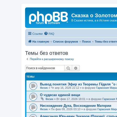
Сказка о Золотом
В Сказке истина, а в Истине сказк
Ссылки
FAQ
На главную
Список форумов
Поиск
Темы без ответ
Темы без ответов
Перейти к расширенному поиску
Поиск
Расширенный поиск
ТЕМЫ
Вывод понятия Эфир из Теоремы Гёделя "о 
Физик
»
Чт апр 16, 2026 22:12
» в форуме
Гармония Мира
О чудесах единой вещи
Физик
»
Вт фев 17, 2026 18:01
» в форуме
Гармония 
Нисхождение Духа, Восхождение Материи
Физик
»
Пн фев 09, 2026 03:10
» в форуме
Гармония Мир
Александр Юрьевич Захаров (Плазар), стать