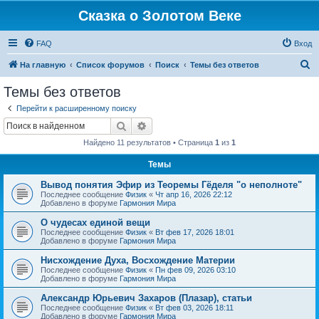
Сказка о Золотом Веке
FAQ
Вход
П
На главную
Список форумов
Поиск
Темы без ответов
о
Темы без ответов
и
Перейти к расширенному поиску
с
Поиск
Расширенный поиск
к
Найдено 11 результатов • Страница
1
из
1
Темы
Вывод понятия Эфир из Теоремы Гёделя "о неполноте"
Последнее сообщение
Физик
«
Чт апр 16, 2026 22:12
Добавлено в форуме
Гармония Мира
О чудесах единой вещи
Последнее сообщение
Физик
«
Вт фев 17, 2026 18:01
Добавлено в форуме
Гармония Мира
Нисхождение Духа, Восхождение Материи
Последнее сообщение
Физик
«
Пн фев 09, 2026 03:10
Добавлено в форуме
Гармония Мира
Александр Юрьевич Захаров (Плазар), статьи
Последнее сообщение
Физик
«
Вт фев 03, 2026 18:11
Добавлено в форуме
Гармония Мира