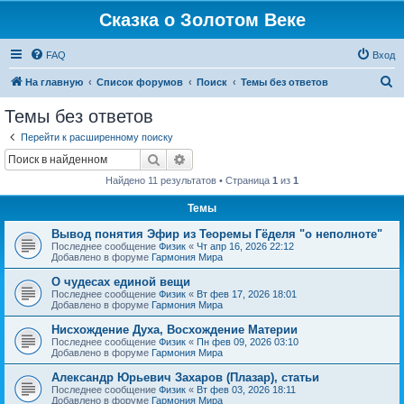
Сказка о Золотом Веке
FAQ
Вход
П
На главную
Список форумов
Поиск
Темы без ответов
о
Темы без ответов
и
Перейти к расширенному поиску
с
Поиск
Расширенный поиск
к
Найдено 11 результатов • Страница
1
из
1
Темы
Вывод понятия Эфир из Теоремы Гёделя "о неполноте"
Последнее сообщение
Физик
«
Чт апр 16, 2026 22:12
Добавлено в форуме
Гармония Мира
О чудесах единой вещи
Последнее сообщение
Физик
«
Вт фев 17, 2026 18:01
Добавлено в форуме
Гармония Мира
Нисхождение Духа, Восхождение Материи
Последнее сообщение
Физик
«
Пн фев 09, 2026 03:10
Добавлено в форуме
Гармония Мира
Александр Юрьевич Захаров (Плазар), статьи
Последнее сообщение
Физик
«
Вт фев 03, 2026 18:11
Добавлено в форуме
Гармония Мира