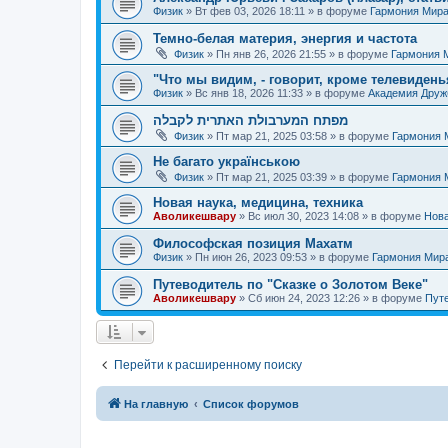
Физик
»
Вт фев 03, 2026 18:11
» в форуме
Гармония Мир
Темно-белая материя, энергия и частота
Физик
»
Пн янв 26, 2026 21:55
» в форуме
Гармония 
"Что мы видим, - говорит, кроме телевиденья
Физик
»
Вс янв 18, 2026 11:33
» в форуме
Академия Дру
מפתח המערבולת האתרית לקבלה
Физик
»
Пт мар 21, 2025 03:58
» в форуме
Гармония 
Не багато українською
Физик
»
Пт мар 21, 2025 03:39
» в форуме
Гармония 
Новая наука, медицина, техника
Аволикешвару
»
Вс июл 30, 2023 14:08
» в форуме
Нова
Философская позиция Махатм
Физик
»
Пн июн 26, 2023 09:53
» в форуме
Гармония Мир
Путеводитель по "Сказке о Золотом Веке"
Аволикешвару
»
Сб июн 24, 2023 12:26
» в форуме
Путе
Перейти к расширенному поиску
На главную
Список форумов