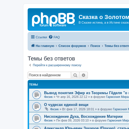
Сказка о Золотом
В Сказке истина, а в Истине сказк
Ссылки
FAQ
На главную
Список форумов
Поиск
Темы без ответ
Темы без ответов
Перейти к расширенному поиску
Поиск
Расширенный поиск
ТЕМЫ
Вывод понятия Эфир из Теоремы Гёделя "о 
Физик
»
Чт апр 16, 2026 22:12
» в форуме
Гармония Мира
О чудесах единой вещи
Физик
»
Вт фев 17, 2026 18:01
» в форуме
Гармония 
Нисхождение Духа, Восхождение Материи
Физик
»
Пн фев 09, 2026 03:10
» в форуме
Гармония Мир
Александр Юрьевич Захаров (Плазар), стать