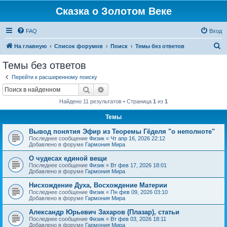
Сказка о Золотом Веке
FAQ
Вход
П
На главную
Список форумов
Поиск
Темы без ответов
о
Темы без ответов
и
Перейти к расширенному поиску
с
Поиск
Расширенный поиск
к
Найдено 11 результатов • Страница
1
из
1
Темы
Вывод понятия Эфир из Теоремы Гёделя "о неполноте"
Последнее сообщение
Физик
«
Чт апр 16, 2026 22:12
Добавлено в форуме
Гармония Мира
О чудесах единой вещи
Последнее сообщение
Физик
«
Вт фев 17, 2026 18:01
Добавлено в форуме
Гармония Мира
Нисхождение Духа, Восхождение Материи
Последнее сообщение
Физик
«
Пн фев 09, 2026 03:10
Добавлено в форуме
Гармония Мира
Александр Юрьевич Захаров (Плазар), статьи
Последнее сообщение
Физик
«
Вт фев 03, 2026 18:11
Добавлено в форуме
Гармония Мира