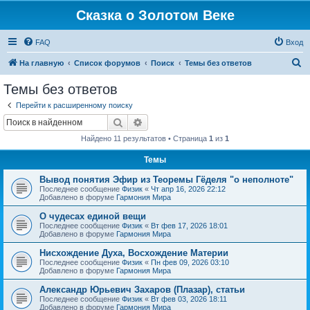
Сказка о Золотом Веке
FAQ
Вход
П
На главную
Список форумов
Поиск
Темы без ответов
о
Темы без ответов
и
Перейти к расширенному поиску
с
Поиск
Расширенный поиск
к
Найдено 11 результатов • Страница
1
из
1
Темы
Вывод понятия Эфир из Теоремы Гёделя "о неполноте"
Последнее сообщение
Физик
«
Чт апр 16, 2026 22:12
Добавлено в форуме
Гармония Мира
О чудесах единой вещи
Последнее сообщение
Физик
«
Вт фев 17, 2026 18:01
Добавлено в форуме
Гармония Мира
Нисхождение Духа, Восхождение Материи
Последнее сообщение
Физик
«
Пн фев 09, 2026 03:10
Добавлено в форуме
Гармония Мира
Александр Юрьевич Захаров (Плазар), статьи
Последнее сообщение
Физик
«
Вт фев 03, 2026 18:11
Добавлено в форуме
Гармония Мира