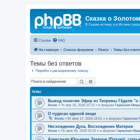
Сказка о Золотом
В Сказке истина, а в Истине сказк
Ссылки
FAQ
На главную
Список форумов
Поиск
Темы без ответ
Темы без ответов
Перейти к расширенному поиску
Поиск
Расширенный поиск
ТЕМЫ
Вывод понятия Эфир из Теоремы Гёделя "о 
Физик
»
Чт апр 16, 2026 22:12
» в форуме
Гармония Мира
О чудесах единой вещи
Физик
»
Вт фев 17, 2026 18:01
» в форуме
Гармония 
Нисхождение Духа, Восхождение Материи
Физик
»
Пн фев 09, 2026 03:10
» в форуме
Гармония Мир
Александр Юрьевич Захаров (Плазар), стать