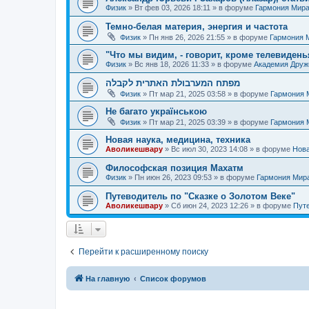
Физик
»
Вт фев 03, 2026 18:11
» в форуме
Гармония Мир
Темно-белая материя, энергия и частота
Физик
»
Пн янв 26, 2026 21:55
» в форуме
Гармония 
"Что мы видим, - говорит, кроме телевиденья
Физик
»
Вс янв 18, 2026 11:33
» в форуме
Академия Дру
מפתח המערבולת האתרית לקבלה
Физик
»
Пт мар 21, 2025 03:58
» в форуме
Гармония 
Не багато українською
Физик
»
Пт мар 21, 2025 03:39
» в форуме
Гармония 
Новая наука, медицина, техника
Аволикешвару
»
Вс июл 30, 2023 14:08
» в форуме
Нова
Философская позиция Махатм
Физик
»
Пн июн 26, 2023 09:53
» в форуме
Гармония Мир
Путеводитель по "Сказке о Золотом Веке"
Аволикешвару
»
Сб июн 24, 2023 12:26
» в форуме
Путе
Перейти к расширенному поиску
На главную
Список форумов