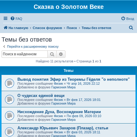
Сказка о Золотом Веке
FAQ
Вход
П
На главную
Список форумов
Поиск
Темы без ответов
о
Темы без ответов
и
Перейти к расширенному поиску
с
Поиск
Расширенный поиск
к
Найдено 11 результатов • Страница
1
из
1
Темы
Вывод понятия Эфир из Теоремы Гёделя "о неполноте"
Последнее сообщение
Физик
«
Чт апр 16, 2026 22:12
Добавлено в форуме
Гармония Мира
О чудесах единой вещи
Последнее сообщение
Физик
«
Вт фев 17, 2026 18:01
Добавлено в форуме
Гармония Мира
Нисхождение Духа, Восхождение Материи
Последнее сообщение
Физик
«
Пн фев 09, 2026 03:10
Добавлено в форуме
Гармония Мира
Александр Юрьевич Захаров (Плазар), статьи
Последнее сообщение
Физик
«
Вт фев 03, 2026 18:11
Добавлено в форуме
Гармония Мира