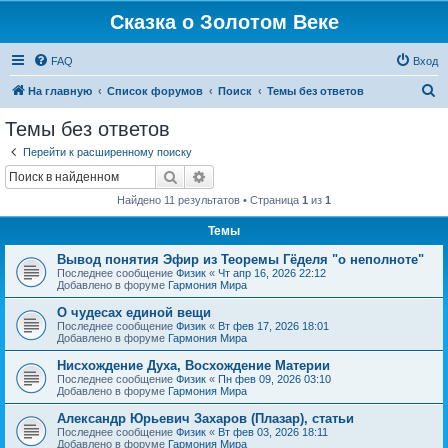
Сказка о Золотом Веке
FAQ
Вход
П
На главную
Список форумов
Поиск
Темы без ответов
о
Темы без ответов
и
Перейти к расширенному поиску
с
Поиск
Расширенный поиск
к
Найдено 11 результатов • Страница
1
из
1
Темы
Вывод понятия Эфир из Теоремы Гёделя "о неполноте"
Последнее сообщение
Физик
«
Чт апр 16, 2026 22:12
Добавлено в форуме
Гармония Мира
О чудесах единой вещи
Последнее сообщение
Физик
«
Вт фев 17, 2026 18:01
Добавлено в форуме
Гармония Мира
Нисхождение Духа, Восхождение Материи
Последнее сообщение
Физик
«
Пн фев 09, 2026 03:10
Добавлено в форуме
Гармония Мира
Александр Юрьевич Захаров (Плазар), статьи
Последнее сообщение
Физик
«
Вт фев 03, 2026 18:11
Добавлено в форуме
Гармония Мира