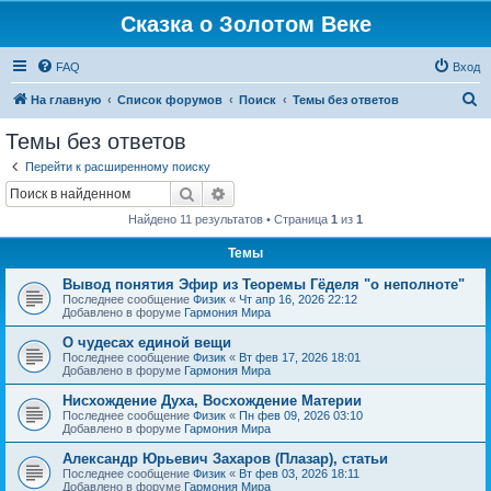
Сказка о Золотом Веке
FAQ
Вход
П
На главную
Список форумов
Поиск
Темы без ответов
о
Темы без ответов
и
Перейти к расширенному поиску
с
Поиск
Расширенный поиск
к
Найдено 11 результатов • Страница
1
из
1
Темы
Вывод понятия Эфир из Теоремы Гёделя "о неполноте"
Последнее сообщение
Физик
«
Чт апр 16, 2026 22:12
Добавлено в форуме
Гармония Мира
О чудесах единой вещи
Последнее сообщение
Физик
«
Вт фев 17, 2026 18:01
Добавлено в форуме
Гармония Мира
Нисхождение Духа, Восхождение Материи
Последнее сообщение
Физик
«
Пн фев 09, 2026 03:10
Добавлено в форуме
Гармония Мира
Александр Юрьевич Захаров (Плазар), статьи
Последнее сообщение
Физик
«
Вт фев 03, 2026 18:11
Добавлено в форуме
Гармония Мира