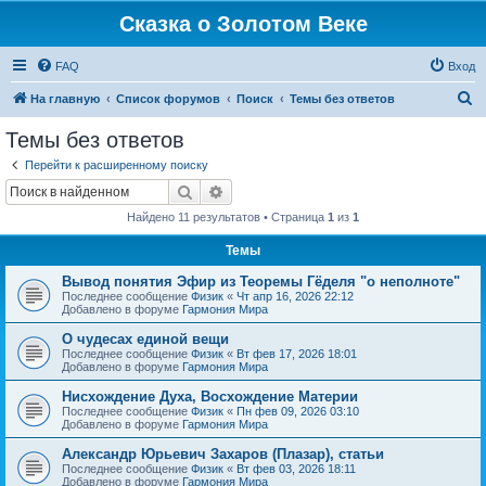
Сказка о Золотом Веке
FAQ
Вход
П
На главную
Список форумов
Поиск
Темы без ответов
о
Темы без ответов
и
Перейти к расширенному поиску
с
Поиск
Расширенный поиск
к
Найдено 11 результатов • Страница
1
из
1
Темы
Вывод понятия Эфир из Теоремы Гёделя "о неполноте"
Последнее сообщение
Физик
«
Чт апр 16, 2026 22:12
Добавлено в форуме
Гармония Мира
О чудесах единой вещи
Последнее сообщение
Физик
«
Вт фев 17, 2026 18:01
Добавлено в форуме
Гармония Мира
Нисхождение Духа, Восхождение Материи
Последнее сообщение
Физик
«
Пн фев 09, 2026 03:10
Добавлено в форуме
Гармония Мира
Александр Юрьевич Захаров (Плазар), статьи
Последнее сообщение
Физик
«
Вт фев 03, 2026 18:11
Добавлено в форуме
Гармония Мира