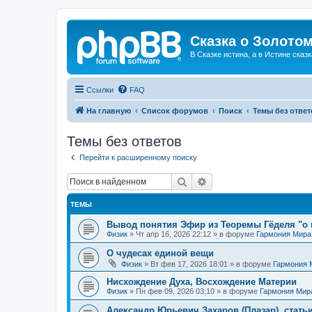
Сказка о Золотом
В Сказке истина, а в Истине сказк
Ссылки
FAQ
На главную
Список форумов
Поиск
Темы без ответ
Темы без ответов
Перейти к расширенному поиску
Поиск
Расширенный поиск
ТЕМЫ
Вывод понятия Эфир из Теоремы Гёделя "о 
Физик
»
Чт апр 16, 2026 22:12
» в форуме
Гармония Мира
О чудесах единой вещи
Физик
»
Вт фев 17, 2026 18:01
» в форуме
Гармония 
Нисхождение Духа, Восхождение Материи
Физик
»
Пн фев 09, 2026 03:10
» в форуме
Гармония Мир
Александр Юрьевич Захаров (Плазар), стать