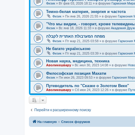
Физик
»
Вт фев 03, 2026 18:11
» в форуме
Гармония Мир
Темно-белая материя, энергия и частота
Физик
»
Пн янв 26, 2026 21:55
» в форуме
Гармония 
"Что мы видим, - говорит, кроме телевиденья
Физик
»
Вс янв 18, 2026 11:33
» в форуме
Академия Дру
מפתח המערבולת האתרית לקבלה
Физик
»
Пт мар 21, 2025 03:58
» в форуме
Гармония 
Не багато українською
Физик
»
Пт мар 21, 2025 03:39
» в форуме
Гармония 
Новая наука, медицина, техника
Аволикешвару
»
Вс июл 30, 2023 14:08
» в форуме
Нова
Философская позиция Махатм
Физик
»
Пн июн 26, 2023 09:53
» в форуме
Гармония Мир
Путеводитель по "Сказке о Золотом Веке"
Аволикешвару
»
Сб июн 24, 2023 12:26
» в форуме
Путе
Перейти к расширенному поиску
На главную
Список форумов