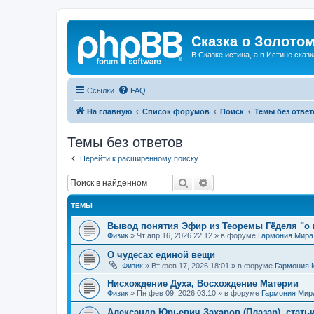
Сказка о Золотом
В Сказке истина, а в Истине сказк
Ссылки
FAQ
На главную
Список форумов
Поиск
Темы без ответ
Темы без ответов
Перейти к расширенному поиску
Поиск
Расширенный поиск
ТЕМЫ
Вывод понятия Эфир из Теоремы Гёделя "о 
Физик
»
Чт апр 16, 2026 22:12
» в форуме
Гармония Мира
О чудесах единой вещи
Физик
»
Вт фев 17, 2026 18:01
» в форуме
Гармония 
Нисхождение Духа, Восхождение Материи
Физик
»
Пн фев 09, 2026 03:10
» в форуме
Гармония Мир
Александр Юрьевич Захаров (Плазар), стать