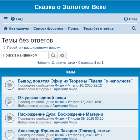
Сказка о Золотом Веке
FAQ
Вход
П
На главную
Список форумов
Поиск
Темы без ответов
о
Темы без ответов
и
Перейти к расширенному поиску
с
Поиск
Расширенный поиск
к
Найдено 11 результатов • Страница
1
из
1
Темы
Вывод понятия Эфир из Теоремы Гёделя "о неполноте"
Последнее сообщение
Физик
«
Чт апр 16, 2026 22:12
Добавлено в форуме
Гармония Мира
О чудесах единой вещи
Последнее сообщение
Физик
«
Вт фев 17, 2026 18:01
Добавлено в форуме
Гармония Мира
Нисхождение Духа, Восхождение Материи
Последнее сообщение
Физик
«
Пн фев 09, 2026 03:10
Добавлено в форуме
Гармония Мира
Александр Юрьевич Захаров (Плазар), статьи
Последнее сообщение
Физик
«
Вт фев 03, 2026 18:11
Добавлено в форуме
Гармония Мира