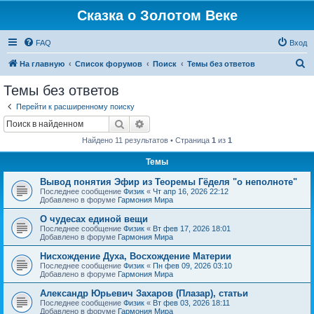
Сказка о Золотом Веке
FAQ
Вход
П
На главную
Список форумов
Поиск
Темы без ответов
о
Темы без ответов
и
Перейти к расширенному поиску
с
Поиск
Расширенный поиск
к
Найдено 11 результатов • Страница
1
из
1
Темы
Вывод понятия Эфир из Теоремы Гёделя "о неполноте"
Последнее сообщение
Физик
«
Чт апр 16, 2026 22:12
Добавлено в форуме
Гармония Мира
О чудесах единой вещи
Последнее сообщение
Физик
«
Вт фев 17, 2026 18:01
Добавлено в форуме
Гармония Мира
Нисхождение Духа, Восхождение Материи
Последнее сообщение
Физик
«
Пн фев 09, 2026 03:10
Добавлено в форуме
Гармония Мира
Александр Юрьевич Захаров (Плазар), статьи
Последнее сообщение
Физик
«
Вт фев 03, 2026 18:11
Добавлено в форуме
Гармония Мира