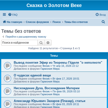
Сказка о Золотом Веке
FAQ
Вход
П
На главную
Список форумов
Поиск
Темы без ответов
о
Темы без ответов
и
Перейти к расширенному поиску
с
Поиск
Расширенный поиск
к
Найдено 11 результатов • Страница
1
из
1
Темы
Вывод понятия Эфир из Теоремы Гёделя "о неполноте"
Последнее сообщение
Физик
«
Чт апр 16, 2026 22:12
Добавлено в форуме
Гармония Мира
О чудесах единой вещи
Последнее сообщение
Физик
«
Вт фев 17, 2026 18:01
Добавлено в форуме
Гармония Мира
Нисхождение Духа, Восхождение Материи
Последнее сообщение
Физик
«
Пн фев 09, 2026 03:10
Добавлено в форуме
Гармония Мира
Александр Юрьевич Захаров (Плазар), статьи
Последнее сообщение
Физик
«
Вт фев 03, 2026 18:11
Добавлено в форуме
Гармония Мира