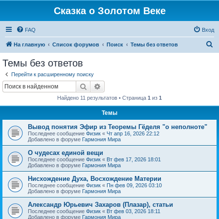
Сказка о Золотом Веке
FAQ
Вход
П
На главную
Список форумов
Поиск
Темы без ответов
о
Темы без ответов
и
Перейти к расширенному поиску
с
Поиск
Расширенный поиск
к
Найдено 11 результатов • Страница
1
из
1
Темы
Вывод понятия Эфир из Теоремы Гёделя "о неполноте"
Последнее сообщение
Физик
«
Чт апр 16, 2026 22:12
Добавлено в форуме
Гармония Мира
О чудесах единой вещи
Последнее сообщение
Физик
«
Вт фев 17, 2026 18:01
Добавлено в форуме
Гармония Мира
Нисхождение Духа, Восхождение Материи
Последнее сообщение
Физик
«
Пн фев 09, 2026 03:10
Добавлено в форуме
Гармония Мира
Александр Юрьевич Захаров (Плазар), статьи
Последнее сообщение
Физик
«
Вт фев 03, 2026 18:11
Добавлено в форуме
Гармония Мира