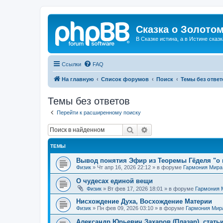
Сказка о Золотом
В Сказке истина, а в Истине сказк
Ссылки
FAQ
На главную
Список форумов
Поиск
Темы без ответ
Темы без ответов
Перейти к расширенному поиску
Поиск
Расширенный поиск
ТЕМЫ
Вывод понятия Эфир из Теоремы Гёделя "о 
Физик
»
Чт апр 16, 2026 22:12
» в форуме
Гармония Мира
О чудесах единой вещи
Физик
»
Вт фев 17, 2026 18:01
» в форуме
Гармония 
Нисхождение Духа, Восхождение Материи
Физик
»
Пн фев 09, 2026 03:10
» в форуме
Гармония Мир
Александр Юрьевич Захаров (Плазар), стать