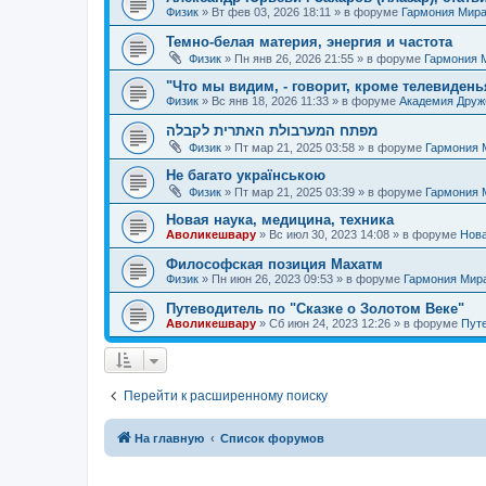
Физик
»
Вт фев 03, 2026 18:11
» в форуме
Гармония Мир
Темно-белая материя, энергия и частота
Физик
»
Пн янв 26, 2026 21:55
» в форуме
Гармония 
"Что мы видим, - говорит, кроме телевиденья
Физик
»
Вс янв 18, 2026 11:33
» в форуме
Академия Дру
מפתח המערבולת האתרית לקבלה
Физик
»
Пт мар 21, 2025 03:58
» в форуме
Гармония 
Не багато українською
Физик
»
Пт мар 21, 2025 03:39
» в форуме
Гармония 
Новая наука, медицина, техника
Аволикешвару
»
Вс июл 30, 2023 14:08
» в форуме
Нова
Философская позиция Махатм
Физик
»
Пн июн 26, 2023 09:53
» в форуме
Гармония Мир
Путеводитель по "Сказке о Золотом Веке"
Аволикешвару
»
Сб июн 24, 2023 12:26
» в форуме
Путе
Перейти к расширенному поиску
На главную
Список форумов