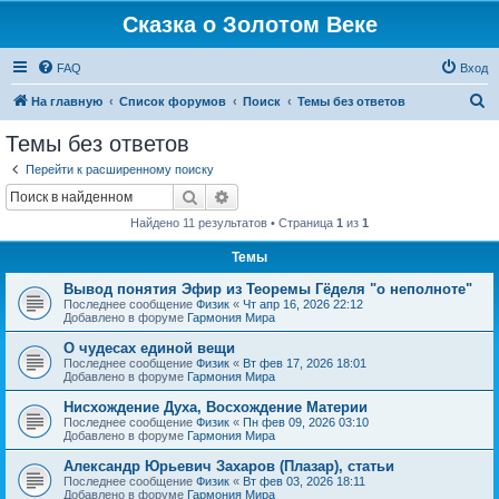
Сказка о Золотом Веке
FAQ
Вход
П
На главную
Список форумов
Поиск
Темы без ответов
о
Темы без ответов
и
Перейти к расширенному поиску
с
Поиск
Расширенный поиск
к
Найдено 11 результатов • Страница
1
из
1
Темы
Вывод понятия Эфир из Теоремы Гёделя "о неполноте"
Последнее сообщение
Физик
«
Чт апр 16, 2026 22:12
Добавлено в форуме
Гармония Мира
О чудесах единой вещи
Последнее сообщение
Физик
«
Вт фев 17, 2026 18:01
Добавлено в форуме
Гармония Мира
Нисхождение Духа, Восхождение Материи
Последнее сообщение
Физик
«
Пн фев 09, 2026 03:10
Добавлено в форуме
Гармония Мира
Александр Юрьевич Захаров (Плазар), статьи
Последнее сообщение
Физик
«
Вт фев 03, 2026 18:11
Добавлено в форуме
Гармония Мира