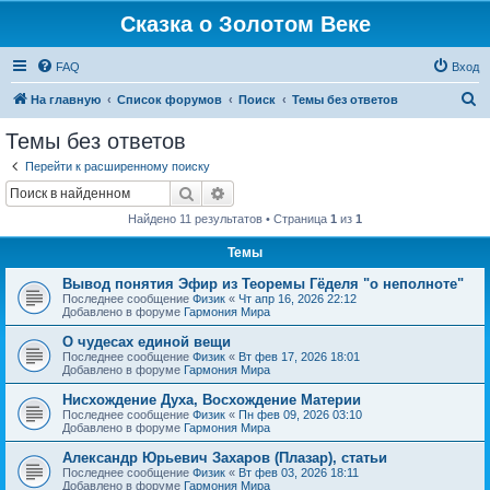
Сказка о Золотом Веке
FAQ
Вход
П
На главную
Список форумов
Поиск
Темы без ответов
о
Темы без ответов
и
Перейти к расширенному поиску
с
Поиск
Расширенный поиск
к
Найдено 11 результатов • Страница
1
из
1
Темы
Вывод понятия Эфир из Теоремы Гёделя "о неполноте"
Последнее сообщение
Физик
«
Чт апр 16, 2026 22:12
Добавлено в форуме
Гармония Мира
О чудесах единой вещи
Последнее сообщение
Физик
«
Вт фев 17, 2026 18:01
Добавлено в форуме
Гармония Мира
Нисхождение Духа, Восхождение Материи
Последнее сообщение
Физик
«
Пн фев 09, 2026 03:10
Добавлено в форуме
Гармония Мира
Александр Юрьевич Захаров (Плазар), статьи
Последнее сообщение
Физик
«
Вт фев 03, 2026 18:11
Добавлено в форуме
Гармония Мира