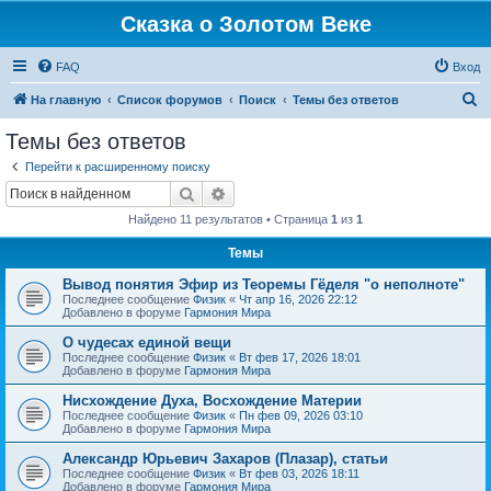
Сказка о Золотом Веке
FAQ
Вход
П
На главную
Список форумов
Поиск
Темы без ответов
о
Темы без ответов
и
Перейти к расширенному поиску
с
Поиск
Расширенный поиск
к
Найдено 11 результатов • Страница
1
из
1
Темы
Вывод понятия Эфир из Теоремы Гёделя "о неполноте"
Последнее сообщение
Физик
«
Чт апр 16, 2026 22:12
Добавлено в форуме
Гармония Мира
О чудесах единой вещи
Последнее сообщение
Физик
«
Вт фев 17, 2026 18:01
Добавлено в форуме
Гармония Мира
Нисхождение Духа, Восхождение Материи
Последнее сообщение
Физик
«
Пн фев 09, 2026 03:10
Добавлено в форуме
Гармония Мира
Александр Юрьевич Захаров (Плазар), статьи
Последнее сообщение
Физик
«
Вт фев 03, 2026 18:11
Добавлено в форуме
Гармония Мира