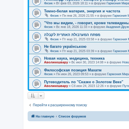
Физик
»
Вт фев 03, 2026 18:11
» в форуме
Гармония Мир
Темно-белая материя, энергия и частота
Физик
»
Пн янв 26, 2026 21:55
» в форуме
Гармония 
"Что мы видим, - говорит, кроме телевиденья
Физик
»
Вс янв 18, 2026 11:33
» в форуме
Академия Дру
מפתח המערבולת האתרית לקבלה
Физик
»
Пт мар 21, 2025 03:58
» в форуме
Гармония 
Не багато українською
Физик
»
Пт мар 21, 2025 03:39
» в форуме
Гармония 
Новая наука, медицина, техника
Аволикешвару
»
Вс июл 30, 2023 14:08
» в форуме
Нова
Философская позиция Махатм
Физик
»
Пн июн 26, 2023 09:53
» в форуме
Гармония Мир
Путеводитель по "Сказке о Золотом Веке"
Аволикешвару
»
Сб июн 24, 2023 12:26
» в форуме
Путе
Перейти к расширенному поиску
На главную
Список форумов