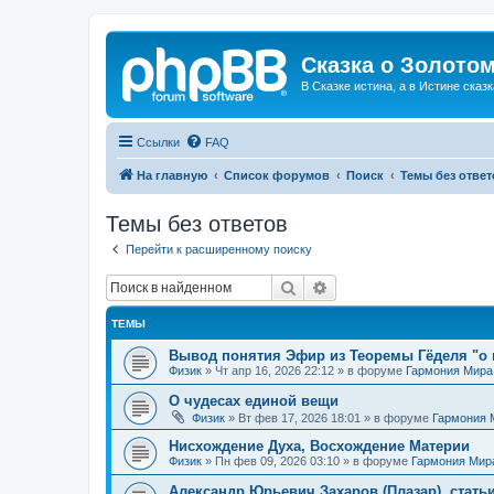
Сказка о Золотом
В Сказке истина, а в Истине сказк
Ссылки
FAQ
На главную
Список форумов
Поиск
Темы без ответ
Темы без ответов
Перейти к расширенному поиску
Поиск
Расширенный поиск
ТЕМЫ
Вывод понятия Эфир из Теоремы Гёделя "о 
Физик
»
Чт апр 16, 2026 22:12
» в форуме
Гармония Мира
О чудесах единой вещи
Физик
»
Вт фев 17, 2026 18:01
» в форуме
Гармония 
Нисхождение Духа, Восхождение Материи
Физик
»
Пн фев 09, 2026 03:10
» в форуме
Гармония Мир
Александр Юрьевич Захаров (Плазар), стать