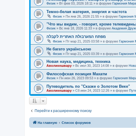
Физик
»
Вт фев 03, 2026 18:11
» в форуме
Гармония Мир
Темно-белая материя, энергия и частота
Физик
»
Пн янв 26, 2026 21:55
» в форуме
Гармония 
"Что мы видим, - говорит, кроме телевиденья
Физик
»
Вс янв 18, 2026 11:33
» в форуме
Академия Дру
מפתח המערבולת האתרית לקבלה
Физик
»
Пт мар 21, 2025 03:58
» в форуме
Гармония 
Не багато українською
Физик
»
Пт мар 21, 2025 03:39
» в форуме
Гармония 
Новая наука, медицина, техника
Аволикешвару
»
Вс июл 30, 2023 14:08
» в форуме
Нова
Философская позиция Махатм
Физик
»
Пн июн 26, 2023 09:53
» в форуме
Гармония Мир
Путеводитель по "Сказке о Золотом Веке"
Аволикешвару
»
Сб июн 24, 2023 12:26
» в форуме
Путе
Перейти к расширенному поиску
На главную
Список форумов