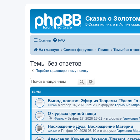
Сказка о Золотом
В Сказке истина, а в Истине сказк
Ссылки
FAQ
На главную
Список форумов
Поиск
Темы без ответ
Темы без ответов
Перейти к расширенному поиску
Поиск
Расширенный поиск
ТЕМЫ
Вывод понятия Эфир из Теоремы Гёделя "о 
Физик
»
Чт апр 16, 2026 22:12
» в форуме
Гармония Мира
О чудесах единой вещи
Физик
»
Вт фев 17, 2026 18:01
» в форуме
Гармония 
Нисхождение Духа, Восхождение Материи
Физик
»
Пн фев 09, 2026 03:10
» в форуме
Гармония Мир
Александр Юрьевич Захаров (Плазар), стать