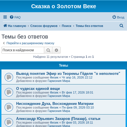
Сказка о Золотом Веке
FAQ
Вход
П
На главную
Список форумов
Поиск
Темы без ответов
о
Темы без ответов
и
Перейти к расширенному поиску
с
Поиск
Расширенный поиск
к
Найдено 11 результатов • Страница
1
из
1
Темы
Вывод понятия Эфир из Теоремы Гёделя "о неполноте"
Последнее сообщение
Физик
«
Чт апр 16, 2026 22:12
Добавлено в форуме
Гармония Мира
О чудесах единой вещи
Последнее сообщение
Физик
«
Вт фев 17, 2026 18:01
Добавлено в форуме
Гармония Мира
Нисхождение Духа, Восхождение Материи
Последнее сообщение
Физик
«
Пн фев 09, 2026 03:10
Добавлено в форуме
Гармония Мира
Александр Юрьевич Захаров (Плазар), статьи
Последнее сообщение
Физик
«
Вт фев 03, 2026 18:11
Добавлено в форуме
Гармония Мира