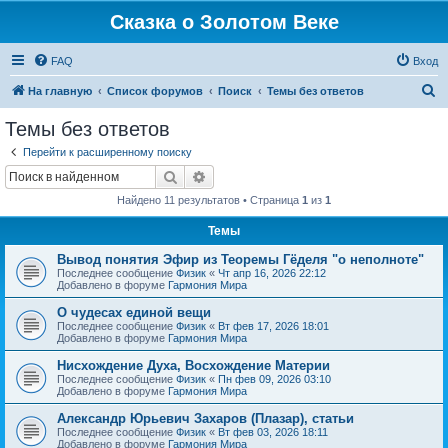
Сказка о Золотом Веке
FAQ
Вход
П
На главную
Список форумов
Поиск
Темы без ответов
о
Темы без ответов
и
Перейти к расширенному поиску
с
Поиск
Расширенный поиск
к
Найдено 11 результатов • Страница
1
из
1
Темы
Вывод понятия Эфир из Теоремы Гёделя "о неполноте"
Последнее сообщение
Физик
«
Чт апр 16, 2026 22:12
Добавлено в форуме
Гармония Мира
О чудесах единой вещи
Последнее сообщение
Физик
«
Вт фев 17, 2026 18:01
Добавлено в форуме
Гармония Мира
Нисхождение Духа, Восхождение Материи
Последнее сообщение
Физик
«
Пн фев 09, 2026 03:10
Добавлено в форуме
Гармония Мира
Александр Юрьевич Захаров (Плазар), статьи
Последнее сообщение
Физик
«
Вт фев 03, 2026 18:11
Добавлено в форуме
Гармония Мира