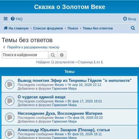
Сказка о Золотом Веке
FAQ
Вход
П
На главную
Список форумов
Поиск
Темы без ответов
о
Темы без ответов
и
Перейти к расширенному поиску
с
Поиск
Расширенный поиск
к
Найдено 11 результатов • Страница
1
из
1
Темы
Вывод понятия Эфир из Теоремы Гёделя "о неполноте"
Последнее сообщение
Физик
«
Чт апр 16, 2026 22:12
Добавлено в форуме
Гармония Мира
О чудесах единой вещи
Последнее сообщение
Физик
«
Вт фев 17, 2026 18:01
Добавлено в форуме
Гармония Мира
Нисхождение Духа, Восхождение Материи
Последнее сообщение
Физик
«
Пн фев 09, 2026 03:10
Добавлено в форуме
Гармония Мира
Александр Юрьевич Захаров (Плазар), статьи
Последнее сообщение
Физик
«
Вт фев 03, 2026 18:11
Добавлено в форуме
Гармония Мира