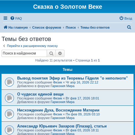
Сказка о Золотом Веке
FAQ
Вход
П
На главную
Список форумов
Поиск
Темы без ответов
о
Темы без ответов
и
Перейти к расширенному поиску
с
Поиск
Расширенный поиск
к
Найдено 11 результатов • Страница
1
из
1
Темы
Вывод понятия Эфир из Теоремы Гёделя "о неполноте"
Последнее сообщение
Физик
«
Чт апр 16, 2026 22:12
Добавлено в форуме
Гармония Мира
О чудесах единой вещи
Последнее сообщение
Физик
«
Вт фев 17, 2026 18:01
Добавлено в форуме
Гармония Мира
Нисхождение Духа, Восхождение Материи
Последнее сообщение
Физик
«
Пн фев 09, 2026 03:10
Добавлено в форуме
Гармония Мира
Александр Юрьевич Захаров (Плазар), статьи
Последнее сообщение
Физик
«
Вт фев 03, 2026 18:11
Добавлено в форуме
Гармония Мира