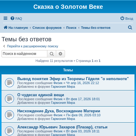
Сказка о Золотом Веке
FAQ
Вход
П
На главную
Список форумов
Поиск
Темы без ответов
о
Темы без ответов
и
Перейти к расширенному поиску
с
Поиск
Расширенный поиск
к
Найдено 11 результатов • Страница
1
из
1
Темы
Вывод понятия Эфир из Теоремы Гёделя "о неполноте"
Последнее сообщение
Физик
«
Чт апр 16, 2026 22:12
Добавлено в форуме
Гармония Мира
О чудесах единой вещи
Последнее сообщение
Физик
«
Вт фев 17, 2026 18:01
Добавлено в форуме
Гармония Мира
Нисхождение Духа, Восхождение Материи
Последнее сообщение
Физик
«
Пн фев 09, 2026 03:10
Добавлено в форуме
Гармония Мира
Александр Юрьевич Захаров (Плазар), статьи
Последнее сообщение
Физик
«
Вт фев 03, 2026 18:11
Добавлено в форуме
Гармония Мира