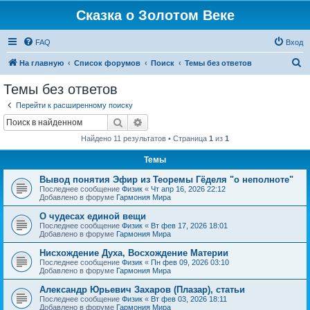
Сказка о Золотом Веке
FAQ
Вход
П
На главную
Список форумов
Поиск
Темы без ответов
о
Темы без ответов
и
Перейти к расширенному поиску
с
Поиск
Расширенный поиск
к
Найдено 11 результатов • Страница
1
из
1
Темы
Вывод понятия Эфир из Теоремы Гёделя "о неполноте"
Последнее сообщение
Физик
«
Чт апр 16, 2026 22:12
Добавлено в форуме
Гармония Мира
О чудесах единой вещи
Последнее сообщение
Физик
«
Вт фев 17, 2026 18:01
Добавлено в форуме
Гармония Мира
Нисхождение Духа, Восхождение Материи
Последнее сообщение
Физик
«
Пн фев 09, 2026 03:10
Добавлено в форуме
Гармония Мира
Александр Юрьевич Захаров (Плазар), статьи
Последнее сообщение
Физик
«
Вт фев 03, 2026 18:11
Добавлено в форуме
Гармония Мира