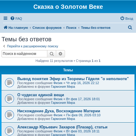
Сказка о Золотом Веке
FAQ
Вход
П
На главную
Список форумов
Поиск
Темы без ответов
о
Темы без ответов
и
Перейти к расширенному поиску
с
Поиск
Расширенный поиск
к
Найдено 11 результатов • Страница
1
из
1
Темы
Вывод понятия Эфир из Теоремы Гёделя "о неполноте"
Последнее сообщение
Физик
«
Чт апр 16, 2026 22:12
Добавлено в форуме
Гармония Мира
О чудесах единой вещи
Последнее сообщение
Физик
«
Вт фев 17, 2026 18:01
Добавлено в форуме
Гармония Мира
Нисхождение Духа, Восхождение Материи
Последнее сообщение
Физик
«
Пн фев 09, 2026 03:10
Добавлено в форуме
Гармония Мира
Александр Юрьевич Захаров (Плазар), статьи
Последнее сообщение
Физик
«
Вт фев 03, 2026 18:11
Добавлено в форуме
Гармония Мира