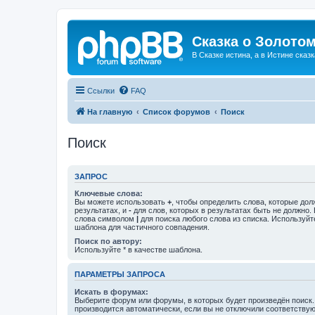
Сказка о Золотом
В Сказке истина, а в Истине сказк
Ссылки
FAQ
На главную
Список форумов
Поиск
Поиск
ЗАПРОС
Ключевые слова:
Вы можете использовать
+
, чтобы определить слова, которые дол
результатах, и
-
для слов, которых в результатах быть не должно.
слова символом
|
для поиска любого слова из списка. Используй
шаблона для частичного совпадения.
Поиск по автору:
Используйте * в качестве шаблона.
ПАРАМЕТРЫ ЗАПРОСА
Искать в форумах:
Выберите форум или форумы, в которых будет произведён поиск
производится автоматически, если вы не отключили соответству