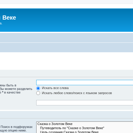
 Веке
а.
жны быть в
Искать все слова
 Вы можете разделить
те
*
в качестве
Искать любое слово/поиск с языком запросов
. Поиск в подфорумах
ющую опцию ниже.