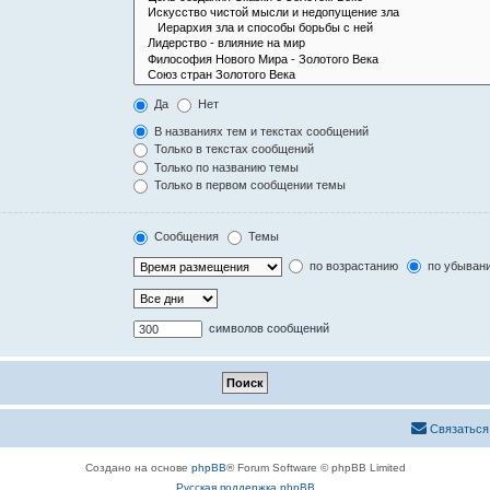
Да
Нет
В названиях тем и текстах сообщений
Только в текстах сообщений
Только по названию темы
Только в первом сообщении темы
Сообщения
Темы
по возрастанию
по убыван
символов сообщений
Связаться
Создано на основе
phpBB
® Forum Software © phpBB Limited
Русская поддержка phpBB