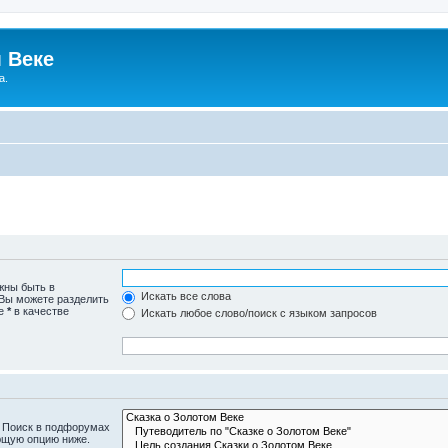
 Веке
а.
жны быть в
Искать все слова
 Вы можете разделить
те
*
в качестве
Искать любое слово/поиск с языком запросов
. Поиск в подфорумах
ющую опцию ниже.