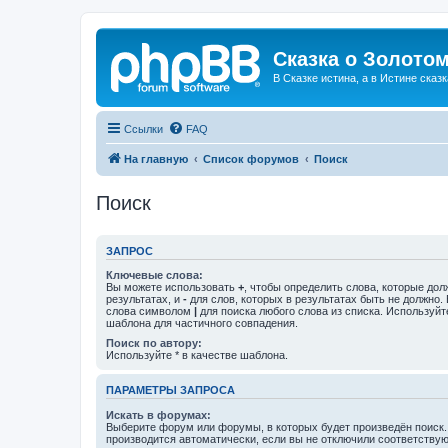
Сказка о Золотом
В Сказке истина, а в Истине сказк
Ссылки
FAQ
На главную
Список форумов
Поиск
Поиск
ЗАПРОС
Ключевые слова:
Вы можете использовать
+
, чтобы определить слова, которые дол
результатах, и
-
для слов, которых в результатах быть не должно.
слова символом
|
для поиска любого слова из списка. Используй
шаблона для частичного совпадения.
Поиск по автору:
Используйте * в качестве шаблона.
ПАРАМЕТРЫ ЗАПРОСА
Искать в форумах:
Выберите форум или форумы, в которых будет произведён поиск
производится автоматически, если вы не отключили соответству