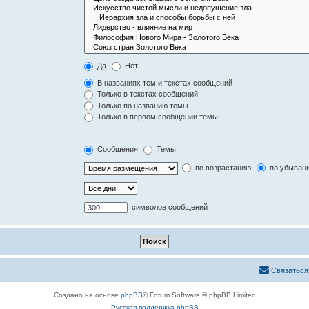
Да
Нет
В названиях тем и текстах сообщений
Только в текстах сообщений
Только по названию темы
Только в первом сообщении темы
Сообщения
Темы
по возрастанию
по убыван
символов сообщений
Связаться
Создано на основе
phpBB
® Forum Software © phpBB Limited
Русская поддержка phpBB