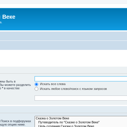
 Веке
а.
жны быть в
Искать все слова
 Вы можете разделить
те
*
в качестве
Искать любое слово/поиск с языком запросов
. Поиск в подфорумах
ющую опцию ниже.