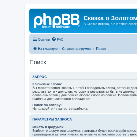
Сказка о Золотом
В Сказке истина, а в Истине сказк
Ссылки
FAQ
На главную
Список форумов
Поиск
Поиск
ЗАПРОС
Ключевые слова:
Вы можете использовать
+
, чтобы определить слова, которые дол
результатах, и
-
для слов, которых в результатах быть не должно.
слова символом
|
для поиска любого слова из списка. Используй
шаблона для частичного совпадения.
Поиск по автору:
Используйте * в качестве шаблона.
ПАРАМЕТРЫ ЗАПРОСА
Искать в форумах:
Выберите форум или форумы, в которых будет произведён поиск
производится автоматически, если вы не отключили соответству