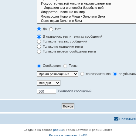
Да
Нет
В названиях тем и текстах сообщений
Только в текстах сообщений
Только по названию темы
Только в первом сообщении темы
Сообщения
Темы
по возрастанию
по убыван
символов сообщений
Связаться
Создано на основе
phpBB
® Forum Software © phpBB Limited
Русская поддержка phpBB