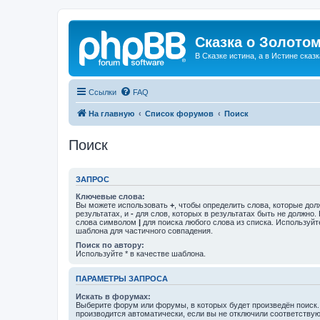
Сказка о Золотом
В Сказке истина, а в Истине сказк
Ссылки
FAQ
На главную
Список форумов
Поиск
Поиск
ЗАПРОС
Ключевые слова:
Вы можете использовать
+
, чтобы определить слова, которые дол
результатах, и
-
для слов, которых в результатах быть не должно.
слова символом
|
для поиска любого слова из списка. Используй
шаблона для частичного совпадения.
Поиск по автору:
Используйте * в качестве шаблона.
ПАРАМЕТРЫ ЗАПРОСА
Искать в форумах:
Выберите форум или форумы, в которых будет произведён поиск
производится автоматически, если вы не отключили соответству