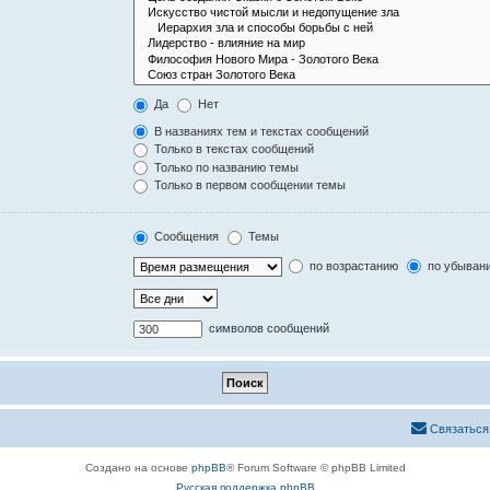
Да
Нет
В названиях тем и текстах сообщений
Только в текстах сообщений
Только по названию темы
Только в первом сообщении темы
Сообщения
Темы
по возрастанию
по убыван
символов сообщений
Связаться
Создано на основе
phpBB
® Forum Software © phpBB Limited
Русская поддержка phpBB