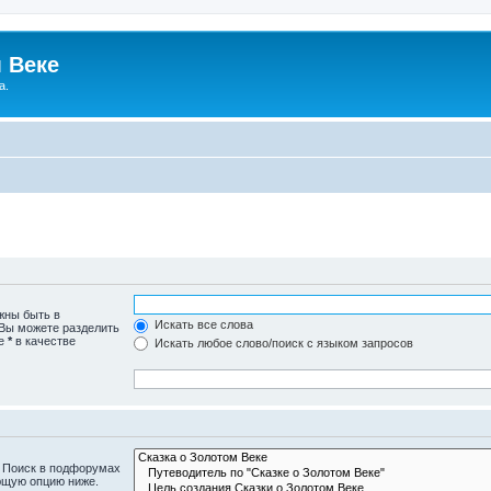
 Веке
а.
жны быть в
Искать все слова
 Вы можете разделить
те
*
в качестве
Искать любое слово/поиск с языком запросов
. Поиск в подфорумах
ющую опцию ниже.