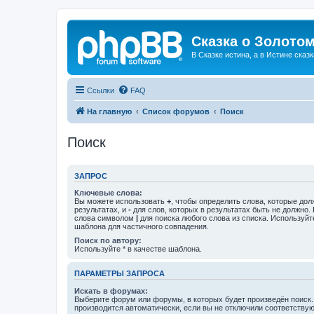
Сказка о Золотом
В Сказке истина, а в Истине сказк
Ссылки
FAQ
На главную
Список форумов
Поиск
Поиск
ЗАПРОС
Ключевые слова:
Вы можете использовать
+
, чтобы определить слова, которые дол
результатах, и
-
для слов, которых в результатах быть не должно.
слова символом
|
для поиска любого слова из списка. Используй
шаблона для частичного совпадения.
Поиск по автору:
Используйте * в качестве шаблона.
ПАРАМЕТРЫ ЗАПРОСА
Искать в форумах:
Выберите форум или форумы, в которых будет произведён поиск
производится автоматически, если вы не отключили соответству