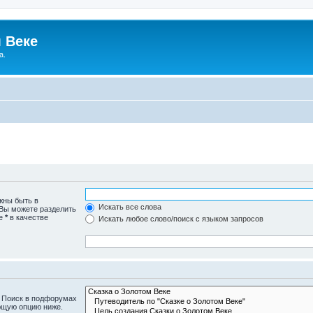
 Веке
а.
жны быть в
Искать все слова
 Вы можете разделить
те
*
в качестве
Искать любое слово/поиск с языком запросов
. Поиск в подфорумах
ющую опцию ниже.