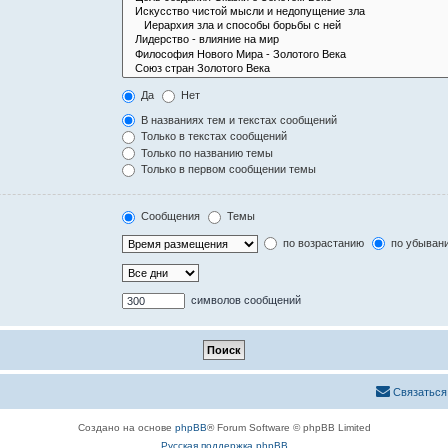
Да
Нет
В названиях тем и текстах сообщений
Только в текстах сообщений
Только по названию темы
Только в первом сообщении темы
Сообщения
Темы
по возрастанию
по убыван
символов сообщений
Связаться
Создано на основе
phpBB
® Forum Software © phpBB Limited
Русская поддержка phpBB