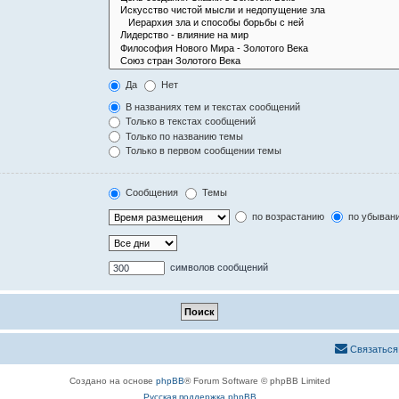
Да
Нет
В названиях тем и текстах сообщений
Только в текстах сообщений
Только по названию темы
Только в первом сообщении темы
Сообщения
Темы
по возрастанию
по убыван
символов сообщений
Связаться
Создано на основе
phpBB
® Forum Software © phpBB Limited
Русская поддержка phpBB