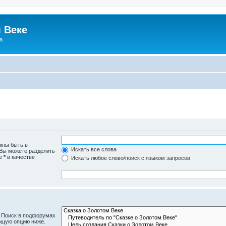
 Веке
а.
жны быть в
Искать все слова
 Вы можете разделить
те
*
в качестве
Искать любое слово/поиск с языком запросов
. Поиск в подфорумах
ющую опцию ниже.