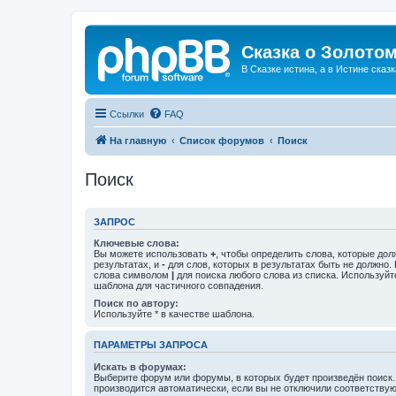
Сказка о Золотом
В Сказке истина, а в Истине сказк
Ссылки
FAQ
На главную
Список форумов
Поиск
Поиск
ЗАПРОС
Ключевые слова:
Вы можете использовать
+
, чтобы определить слова, которые дол
результатах, и
-
для слов, которых в результатах быть не должно.
слова символом
|
для поиска любого слова из списка. Используй
шаблона для частичного совпадения.
Поиск по автору:
Используйте * в качестве шаблона.
ПАРАМЕТРЫ ЗАПРОСА
Искать в форумах:
Выберите форум или форумы, в которых будет произведён поиск
производится автоматически, если вы не отключили соответству