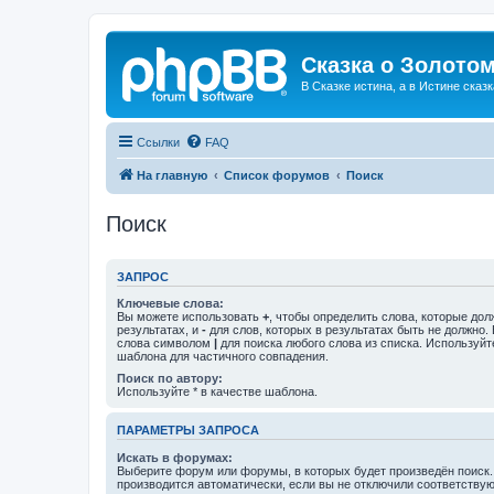
Сказка о Золотом
В Сказке истина, а в Истине сказк
Ссылки
FAQ
На главную
Список форумов
Поиск
Поиск
ЗАПРОС
Ключевые слова:
Вы можете использовать
+
, чтобы определить слова, которые дол
результатах, и
-
для слов, которых в результатах быть не должно.
слова символом
|
для поиска любого слова из списка. Используй
шаблона для частичного совпадения.
Поиск по автору:
Используйте * в качестве шаблона.
ПАРАМЕТРЫ ЗАПРОСА
Искать в форумах:
Выберите форум или форумы, в которых будет произведён поиск
производится автоматически, если вы не отключили соответству