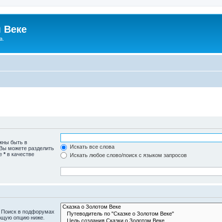
 Веке
а.
жны быть в
Искать все слова
 Вы можете разделить
те
*
в качестве
Искать любое слово/поиск с языком запросов
. Поиск в подфорумах
ющую опцию ниже.