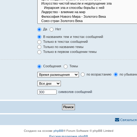
Да
Нет
В названиях тем и текстах сообщений
Только в текстах сообщений
Только по названию темы
Только в первом сообщении темы
Сообщения
Темы
по возрастанию
по убыван
символов сообщений
Связаться
Создано на основе
phpBB
® Forum Software © phpBB Limited
Русская поддержка phpBB