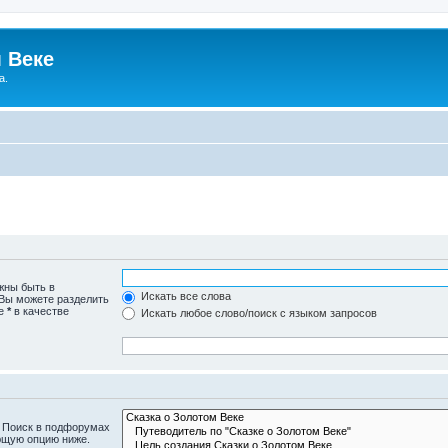
 Веке
а.
жны быть в
Искать все слова
 Вы можете разделить
те
*
в качестве
Искать любое слово/поиск с языком запросов
. Поиск в подфорумах
ющую опцию ниже.