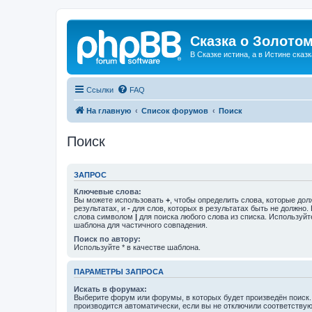
Сказка о Золотом
В Сказке истина, а в Истине сказк
Ссылки
FAQ
На главную
Список форумов
Поиск
Поиск
ЗАПРОС
Ключевые слова:
Вы можете использовать
+
, чтобы определить слова, которые дол
результатах, и
-
для слов, которых в результатах быть не должно.
слова символом
|
для поиска любого слова из списка. Используй
шаблона для частичного совпадения.
Поиск по автору:
Используйте * в качестве шаблона.
ПАРАМЕТРЫ ЗАПРОСА
Искать в форумах:
Выберите форум или форумы, в которых будет произведён поиск
производится автоматически, если вы не отключили соответству