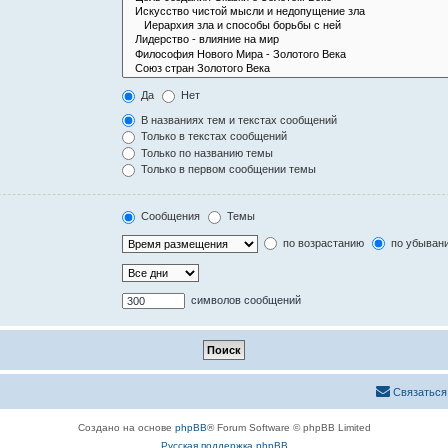
Да
Нет
В названиях тем и текстах сообщений
Только в текстах сообщений
Только по названию темы
Только в первом сообщении темы
Сообщения
Темы
по возрастанию
по убыван
символов сообщений
Связаться
Создано на основе
phpBB
® Forum Software © phpBB Limited
Русская поддержка phpBB