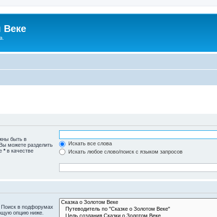
 Веке
а.
жны быть в
Искать все слова
 Вы можете разделить
те
*
в качестве
Искать любое слово/поиск с языком запросов
. Поиск в подфорумах
ющую опцию ниже.