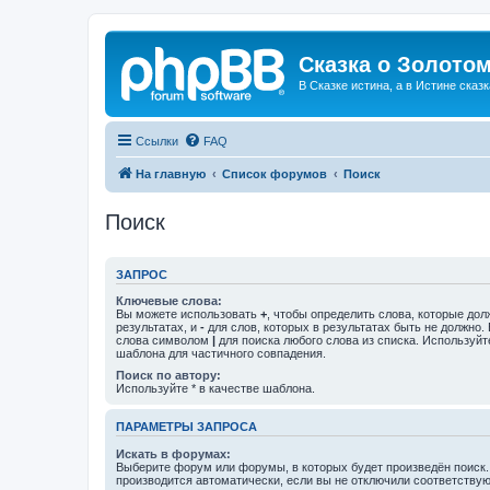
Сказка о Золотом
В Сказке истина, а в Истине сказк
Ссылки
FAQ
На главную
Список форумов
Поиск
Поиск
ЗАПРОС
Ключевые слова:
Вы можете использовать
+
, чтобы определить слова, которые дол
результатах, и
-
для слов, которых в результатах быть не должно.
слова символом
|
для поиска любого слова из списка. Используй
шаблона для частичного совпадения.
Поиск по автору:
Используйте * в качестве шаблона.
ПАРАМЕТРЫ ЗАПРОСА
Искать в форумах:
Выберите форум или форумы, в которых будет произведён поиск
производится автоматически, если вы не отключили соответству