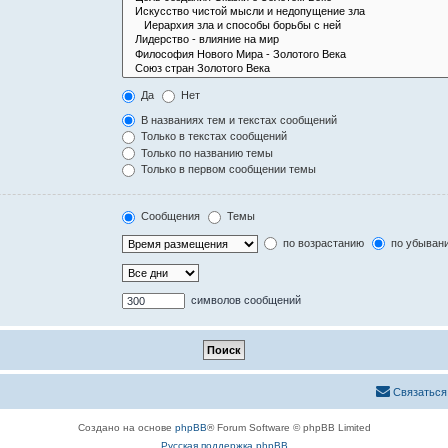
Да
Нет
В названиях тем и текстах сообщений
Только в текстах сообщений
Только по названию темы
Только в первом сообщении темы
Сообщения
Темы
по возрастанию
по убыван
символов сообщений
Связаться
Создано на основе
phpBB
® Forum Software © phpBB Limited
Русская поддержка phpBB