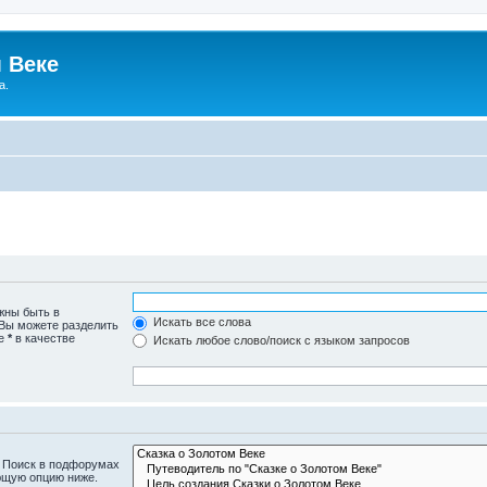
 Веке
а.
жны быть в
Искать все слова
 Вы можете разделить
те
*
в качестве
Искать любое слово/поиск с языком запросов
. Поиск в подфорумах
ющую опцию ниже.