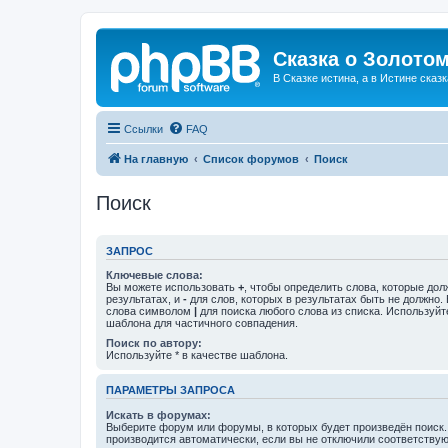
Сказка о Золотом
В Сказке истина, а в Истине сказк
Ссылки
FAQ
На главную
Список форумов
Поиск
Поиск
ЗАПРОС
Ключевые слова:
Вы можете использовать
+
, чтобы определить слова, которые дол
результатах, и
-
для слов, которых в результатах быть не должно.
слова символом
|
для поиска любого слова из списка. Используй
шаблона для частичного совпадения.
Поиск по автору:
Используйте * в качестве шаблона.
ПАРАМЕТРЫ ЗАПРОСА
Искать в форумах:
Выберите форум или форумы, в которых будет произведён поиск
производится автоматически, если вы не отключили соответству