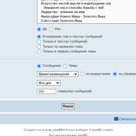
Да
Нет
В названиях тем и текстах сообщений
Только в текстах сообщений
Только по названию темы
Только в первом сообщении темы
Сообщения
Темы
по возрастанию
по убыван
символов сообщений
Связаться
Создано на основе
phpBB
® Forum Software © phpBB Limited
Русская поддержка phpBB