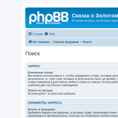
Сказка о Золотом
В Сказке истина, а в Истине сказк
Ссылки
FAQ
На главную
Список форумов
Поиск
Поиск
ЗАПРОС
Ключевые слова:
Вы можете использовать
+
, чтобы определить слова, которые дол
результатах, и
-
для слов, которых в результатах быть не должно.
слова символом
|
для поиска любого слова из списка. Используй
шаблона для частичного совпадения.
Поиск по автору:
Используйте * в качестве шаблона.
ПАРАМЕТРЫ ЗАПРОСА
Искать в форумах:
Выберите форум или форумы, в которых будет произведён поиск
производится автоматически, если вы не отключили соответству