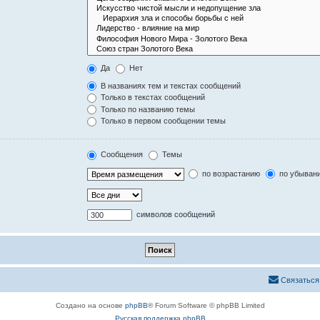
Да
Нет
В названиях тем и текстах сообщений
Только в текстах сообщений
Только по названию темы
Только в первом сообщении темы
Сообщения
Темы
по возрастанию
по убыван
символов сообщений
Связаться
Создано на основе
phpBB
® Forum Software © phpBB Limited
Русская поддержка phpBB