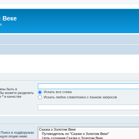
 Веке
а.
жны быть в
Искать все слова
 Вы можете разделить
те
*
в качестве
Искать любое слово/поиск с языком запросов
. Поиск в подфорумах
ющую опцию ниже.