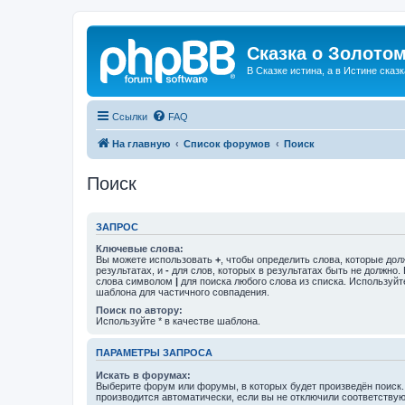
Сказка о Золотом
В Сказке истина, а в Истине сказк
Ссылки
FAQ
На главную
Список форумов
Поиск
Поиск
ЗАПРОС
Ключевые слова:
Вы можете использовать
+
, чтобы определить слова, которые дол
результатах, и
-
для слов, которых в результатах быть не должно.
слова символом
|
для поиска любого слова из списка. Используй
шаблона для частичного совпадения.
Поиск по автору:
Используйте * в качестве шаблона.
ПАРАМЕТРЫ ЗАПРОСА
Искать в форумах:
Выберите форум или форумы, в которых будет произведён поиск
производится автоматически, если вы не отключили соответству