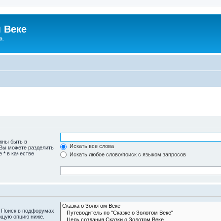
 Веке
а.
жны быть в
Искать все слова
 Вы можете разделить
те
*
в качестве
Искать любое слово/поиск с языком запросов
. Поиск в подфорумах
ющую опцию ниже.