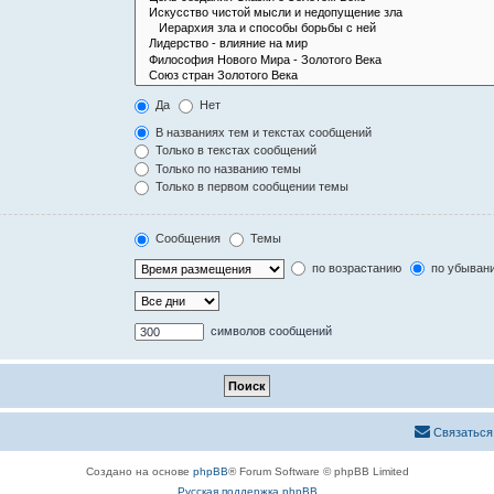
Да
Нет
В названиях тем и текстах сообщений
Только в текстах сообщений
Только по названию темы
Только в первом сообщении темы
Сообщения
Темы
по возрастанию
по убыван
символов сообщений
Связаться
Создано на основе
phpBB
® Forum Software © phpBB Limited
Русская поддержка phpBB