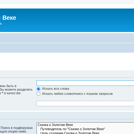
 Веке
а.
жны быть в
Искать все слова
 Вы можете разделить
те
*
в качестве
Искать любое слово/поиск с языком запросов
. Поиск в подфорумах
ющую опцию ниже.