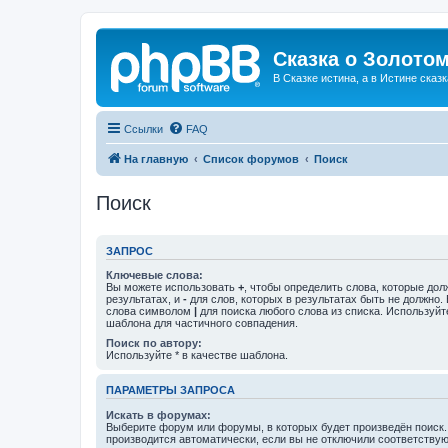
Сказка о Золотом
В Сказке истина, а в Истине сказк
Ссылки
FAQ
На главную
Список форумов
Поиск
Поиск
ЗАПРОС
Ключевые слова:
Вы можете использовать
+
, чтобы определить слова, которые дол
результатах, и
-
для слов, которых в результатах быть не должно.
слова символом
|
для поиска любого слова из списка. Используй
шаблона для частичного совпадения.
Поиск по автору:
Используйте * в качестве шаблона.
ПАРАМЕТРЫ ЗАПРОСА
Искать в форумах:
Выберите форум или форумы, в которых будет произведён поиск
производится автоматически, если вы не отключили соответству