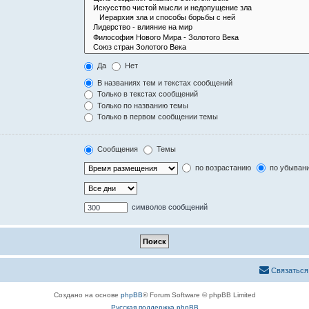
Да
Нет
В названиях тем и текстах сообщений
Только в текстах сообщений
Только по названию темы
Только в первом сообщении темы
Сообщения
Темы
по возрастанию
по убыван
символов сообщений
Связаться
Создано на основе
phpBB
® Forum Software © phpBB Limited
Русская поддержка phpBB